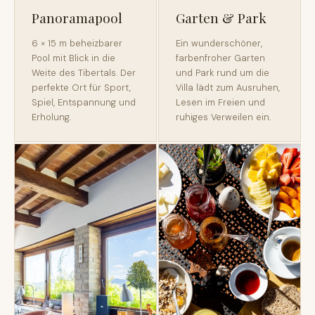
Panoramapool
Garten & Park
6 × 15 m beheizbarer
Ein wunderschöner,
Pool mit Blick in die
farbenfroher Garten
Weite des Tibertals. Der
und Park rund um die
perfekte Ort für Sport,
Villa lädt zum Ausruhen,
Spiel, Entspannung und
Lesen im Freien und
Erholung.
ruhiges Verweilen ein.